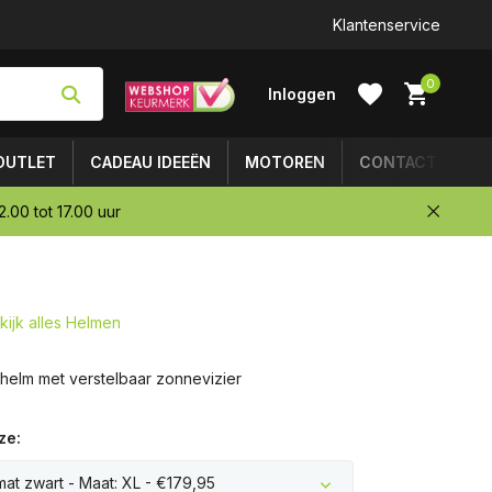
Klantenservice
0
Inloggen
OUTLET
CADEAU IDEEËN
MOTOREN
CONTACT
.00 tot 17.00 uur
Account
aanmaken
kijk alles Helmen
thelm met verstelbaar zonnevizier
ze:
mat zwart - Maat: XL - €179,95