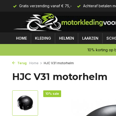
Gratis verzending vanaf € 75,-
Achteraf betalen m
HOME
KLEDING
HELMEN
LAARZEN
SCH
10% korting op b
Terug
Home
HJC V31 motorhelm
HJC V31 motorhelm
10% sale