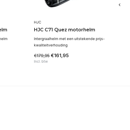
HJC
HJ
elm
HJC C71 Quez motorhelm
HJ
rhelm
Intergraalhelm met een uitstekende prijs-
Li
kwaliteitverhouding
ven
€161,95
€179,95
€1
Incl. btw
Inc