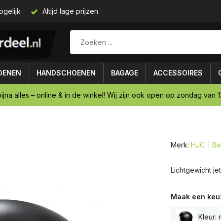
ogelijk
Altijd lage prijzen
OENEN
HANDSCHOENEN
BAGAGE
ACCESSOIRES
ijna alles – online & in de winkel! Wij zijn ook open op zondag van 12
Merk:
HJC
Be
Lichtgewicht je
Maak een keu
Kleur: 