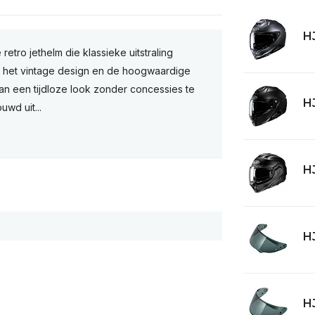
HJ
etro jethelm die klassieke uitstraling
j het vintage design en de hoogwaardige
an een tijdloze look zonder concessies te
HJ
wd uit...
HJ
HJ
HJ