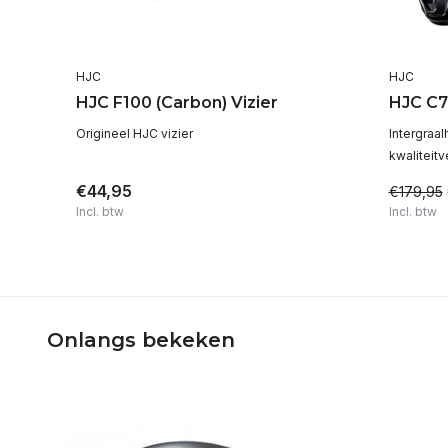
HJC
HJC
HJC F100 (Carbon) Vizier
HJC C7
Origineel HJC vizier
Intergraa
kwaliteit
€44,95
€179,95
Incl. btw
Incl. btw
Onlangs bekeken