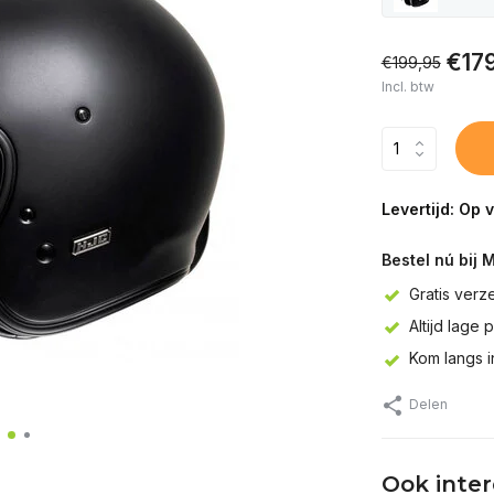
€17
€199,95
Incl. btw
Levertijd: Op 
Bestel nú bij 
Gratis verz
Altijd lage 
Kom langs 
Delen
Ook inte