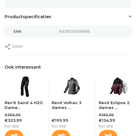
Productspecificaties
EAN
6438235168686
Delen
Ook interessant
Rev'it Sand 4 H2O
Revit Voltiac 3
Revit Eclipse 2
Dame...
dames ...
dames ...
€359,99
€149,99
€323,99
€199,99
€134,99
Incl. btw
Incl. btw
Incl. btw