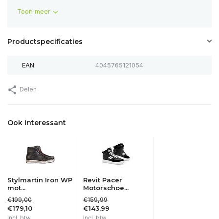
Toon meer
Productspecificaties
EAN
4045765121054
Delen
Ook interessant
Stylmartin Iron WP
Revit Pacer
mot...
Motorschoe...
€199,00
€159,99
€179,10
€143,99
Incl. btw
Incl. btw