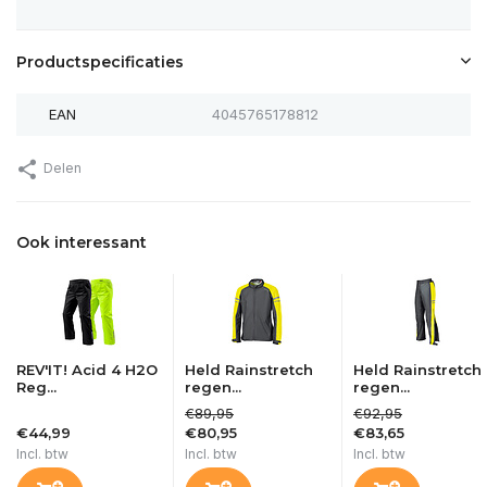
Productspecificaties
EAN
4045765178812
Delen
Ook interessant
REV'IT! Acid 4 H2O
Held Rainstretch
Held Rainstretch
Reg...
regen...
regen...
€89,95
€92,95
€44,99
€80,95
€83,65
Incl. btw
Incl. btw
Incl. btw