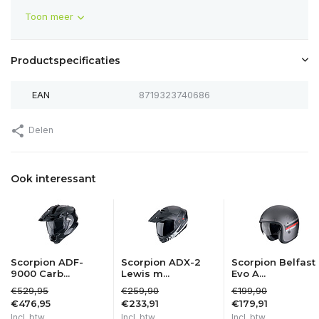
Toon meer
Productspecificaties
EAN
8719323740686
Delen
Ook interessant
Scorpion ADF-
Scorpion ADX-2
Scorpion Belfast
9000 Carb...
Lewis m...
Evo A...
€529,95
€259,90
€199,90
€476,95
€233,91
€179,91
Incl. btw
Incl. btw
Incl. btw