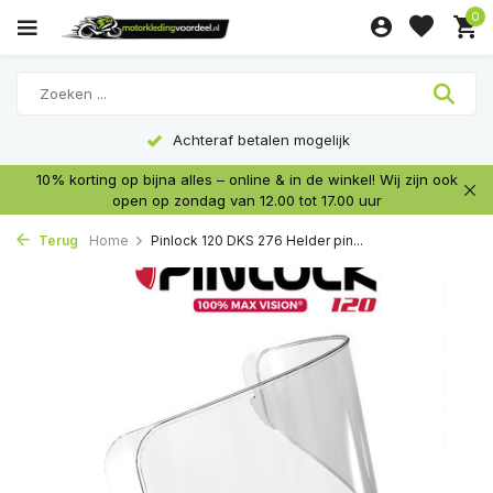
0
Achteraf betalen mogelijk
10% korting op bijna alles – online & in de winkel! Wij zijn ook
open op zondag van 12.00 tot 17.00 uur
Terug
Home
Pinlock 120 DKS 276 Helder pin...