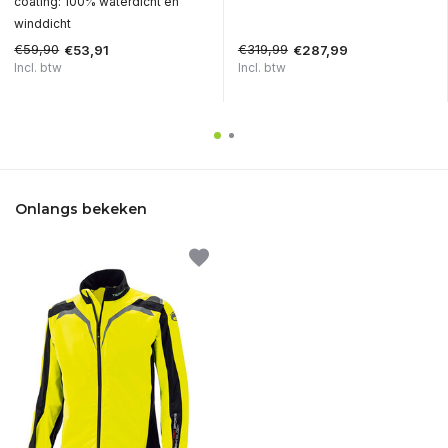
coating: 100% waterdicht en
winddicht
€59,90
€319,99
€53,91
€287,99
Incl. btw
Incl. btw
Onlangs bekeken