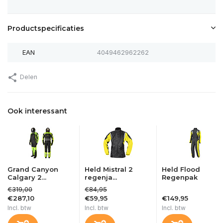
Productspecificaties
EAN
4049462962262
Delen
Ook interessant
Grand Canyon
Held Mistral 2
Held Flood
Calgary 2...
regenja...
Regenpak
€319,00
€84,95
€287,10
€59,95
€149,95
Incl. btw
Incl. btw
Incl. btw