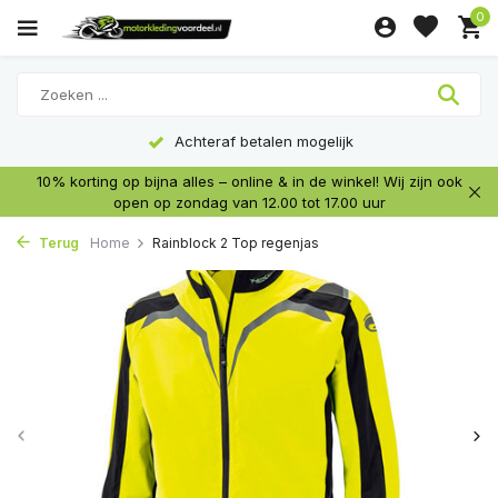
0
Achteraf betalen mogelijk
10% korting op bijna alles – online & in de winkel! Wij zijn ook
open op zondag van 12.00 tot 17.00 uur
Terug
Home
Rainblock 2 Top regenjas