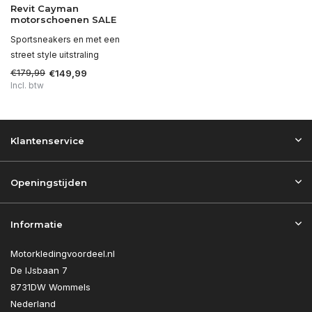
Revit Cayman
motorschoenen SALE
Sportsneakers en met een
street style uitstraling
€179,99
€149,99
Incl. btw
Klantenservice
Openingstijden
Informatie
Motorkledingvoordeel.nl
De IJsbaan 7
8731DW Wommels
Nederland