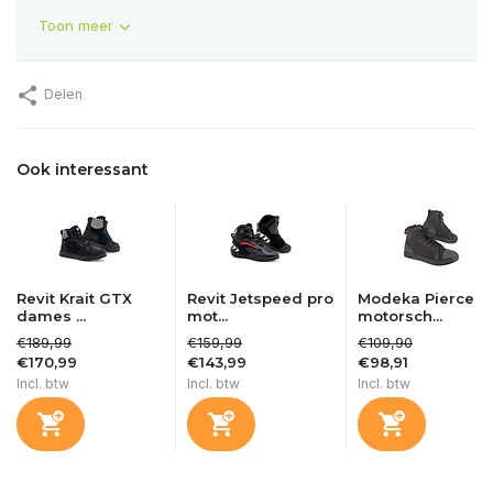
Toon meer
Delen
Ook interessant
Revit Krait GTX
Revit Jetspeed pro
Modeka Pierce
dames ...
mot...
motorsch...
€189,99
€159,99
€109,90
€170,99
€143,99
€98,91
Incl. btw
Incl. btw
Incl. btw