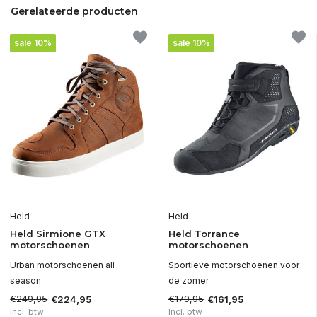
Gerelateerde producten
sale 10%
sale 10%
Held
Held
Held Sirmione GTX
Held Torrance
motorschoenen
motorschoenen
Urban motorschoenen all
Sportieve motorschoenen voor
season
de zomer
€249,95
€179,95
€224,95
€161,95
Incl. btw
Incl. btw