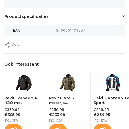
Productspecificaties
EAN
8700001433297
Delen
Ook interessant
Revit Tornado 4
Revit Flare 3
Held Manzano T
H2O mo...
motorja...
Sport...
€339,99
€259,99
€299,95
€305,99
€233,99
€269,95
Incl. btw
Incl. btw
Incl. btw