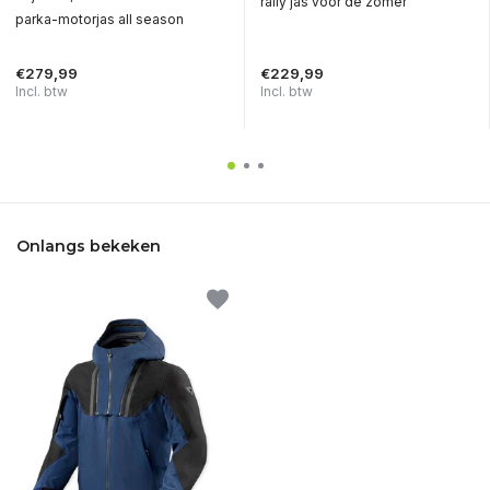
rally jas voor de zomer
parka-motorjas all season
€279,99
€229,99
Incl. btw
Incl. btw
Onlangs bekeken