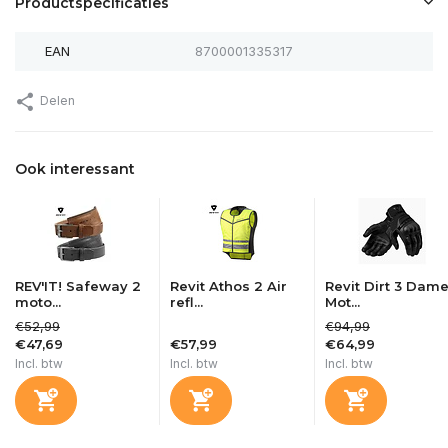
Productspecificaties
EAN
8700001335317
Delen
Ook interessant
REV'IT! Safeway 2
Revit Athos 2 Air
Revit Dirt 3 Dam
moto...
refl...
Mot...
€52,99
€94,99
€47,69
€57,99
€64,99
Incl. btw
Incl. btw
Incl. btw