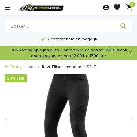
0
Achteraf betalen mogelijk
10% korting op bijna alles – online & in de winkel! Wij zijn ook
open op zondag van 12.00 tot 17.00 uur
Terug
Home
Revit Ellison motorbroek SALE
20% sale