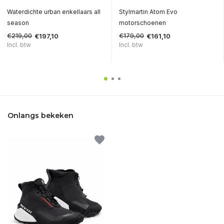
Waterdichte urban enkellaars all
Stylmartin Atom Evo
season
motorschoenen
€219,00
€179,00
€197,10
€161,10
Incl. btw
Incl. btw
Onlangs bekeken