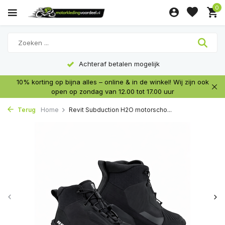
0
Achteraf betalen mogelijk
10% korting op bijna alles – online & in de winkel! Wij zijn ook
open op zondag van 12.00 tot 17.00 uur
Terug
Home
Revit Subduction H2O motorscho...