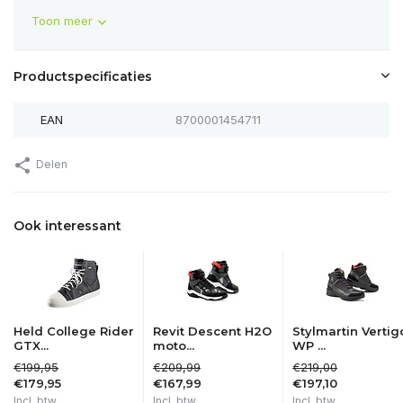
Toon meer
Productspecificaties
EAN
8700001454711
Delen
Ook interessant
Held College Rider
Revit Descent H2O
Stylmartin Vertig
GTX...
moto...
WP ...
€199,95
€209,99
€219,00
€179,95
€167,99
€197,10
Incl. btw
Incl. btw
Incl. btw