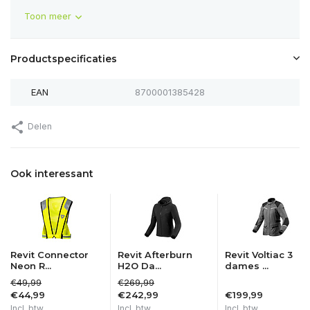
Toon meer
Productspecificaties
EAN
8700001385428
Delen
Ook interessant
Revit Connector
Revit Afterburn
Revit Voltiac 3
Neon R...
H2O Da...
dames ...
€49,99
€269,99
€44,99
€242,99
€199,99
Incl. btw
Incl. btw
Incl. btw