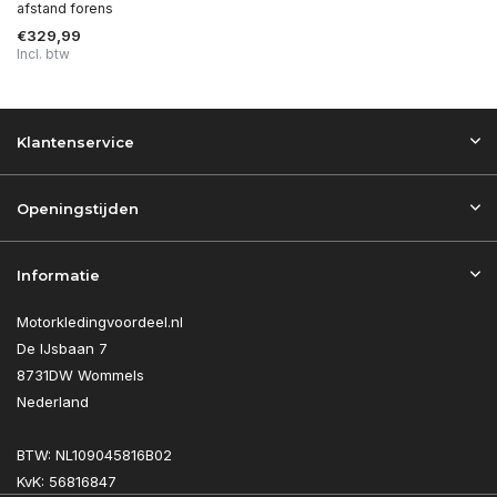
afstand forens
€329,99
Incl. btw
Klantenservice
Openingstijden
Informatie
Motorkledingvoordeel.nl
De IJsbaan 7
8731DW Wommels
Nederland
BTW: NL109045816B02
KvK: 56816847