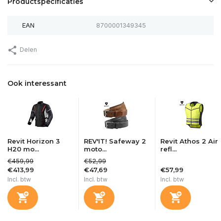
Productspecificaties
EAN
8700001349345
Delen
Ook interessant
Revit Horizon 3
REV'IT! Safeway 2
Revit Athos 2 Air
H20 mo...
moto...
refl...
€459,99
€52,99
€413,99
€47,69
€57,99
Incl. btw
Incl. btw
Incl. btw