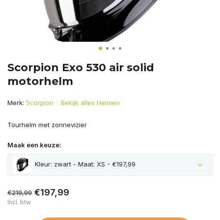
Scorpion Exo 530 air solid
motorhelm
Merk:
Scorpion
Bekijk alles Helmen
Tourhelm met zonnevizier
Maak een keuze:
Kleur: zwart - Maat: XS - €197,99
€197,99
€219,99
Incl. btw