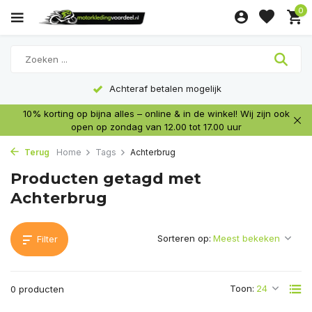
0
Achteraf betalen mogelijk
10% korting op bijna alles – online & in de winkel! Wij zijn ook
open op zondag van 12.00 tot 17.00 uur
Terug
Home
Tags
Achterbrug
Producten getagd met
Achterbrug
Sorteren op:
Filter
Toon:
0 producten