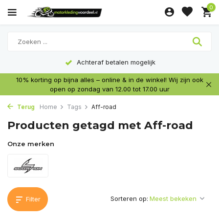
0
Achteraf betalen mogelijk
10% korting op bijna alles – online & in de winkel! Wij zijn ook
open op zondag van 12.00 tot 17.00 uur
Terug
Home
Tags
Aff-road
Producten getagd met Aff-road
Onze merken
Sorteren op:
Filter