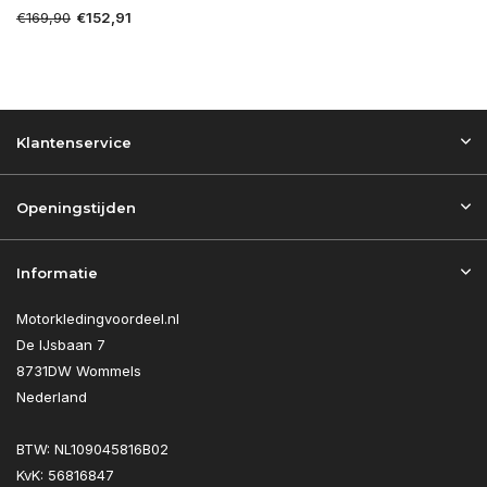
€169,90
€152,91
Klantenservice
Openingstijden
Informatie
Motorkledingvoordeel.nl
De IJsbaan 7
8731DW Wommels
Nederland
BTW: NL109045816B02
KvK: 56816847