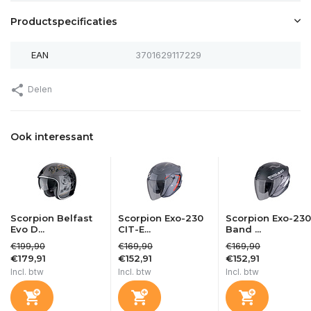
Productspecificaties
EAN
3701629117229
Delen
Ook interessant
Scorpion Belfast
Scorpion Exo-230
Scorpion Exo-230
Evo D...
CIT-E...
Band ...
€199,90
€169,90
€169,90
€179,91
€152,91
€152,91
Incl. btw
Incl. btw
Incl. btw