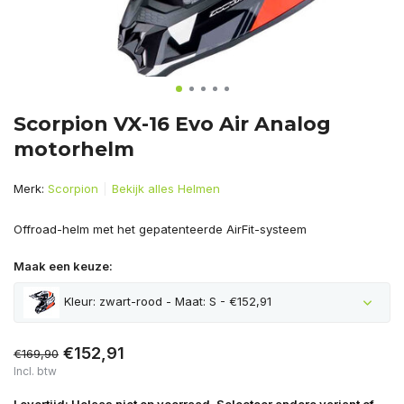
Scorpion VX-16 Evo Air Analog
motorhelm
Merk:
Scorpion
Bekijk alles Helmen
Offroad-helm met het gepatenteerde AirFit-systeem
Maak een keuze:
Kleur: zwart-rood - Maat: S - €152,91
€152,91
€169,90
Incl. btw