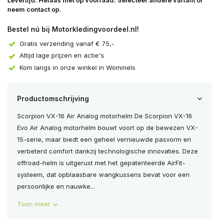
Levertijd: Helaas niet op voorraad. Selecteer andere variant of
neem contact op.
Bestel nú bij Motorkledingvoordeel.nl!
Gratis verzending vanaf € 75,-
Altijd lage prijzen en actie's
Kom langs in onze winkel in Wommels
Productomschrijving
Scorpion VX-16 Air Analog motorhelm De Scorpion VX-16
Evo Air Analog motorhelm bouwt voort op de bewezen VX-
15-serie, maar biedt een geheel vernieuwde pasvorm en
verbeterd comfort dankzij technologische innovaties. Deze
offroad-helm is uitgerust met het gepatenteerde AirFit-
systeem, dat opblaasbare wangkussens bevat voor een
persoonlijke en nauwke...
Toon meer