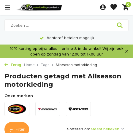
0
Achteraf betalen mogelijk
10% korting op bijna alles – online & in de winkel! Wij zijn ook
open op zondag van 12.00 tot 17.00 uur
Terug
Home
Tags
Allseason motorkleding
Producten getagd met Allseason
motorkleding
Onze merken
Sorteren op:
Filter