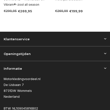
Vibram®-zool all season
€299,95
€269,99
€269,95
€199,99
Klantenservice
Openingstijden
Informatie
Motorkledingvoordeel.nl
De IJsbaan 7
8731DW Wommels
Nederland
BTW: NL109045816B02