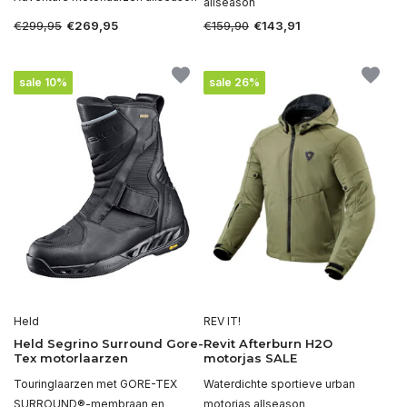
allseason
€299,95
€159,90
€269,95
€143,91
sale 10%
sale 26%
Held
REV IT!
Held Segrino Surround Gore-
Revit Afterburn H2O
Tex motorlaarzen
motorjas SALE
Touringlaarzen met GORE-TEX
Waterdichte sportieve urban
SURROUND®-membraan en
motorjas allseason