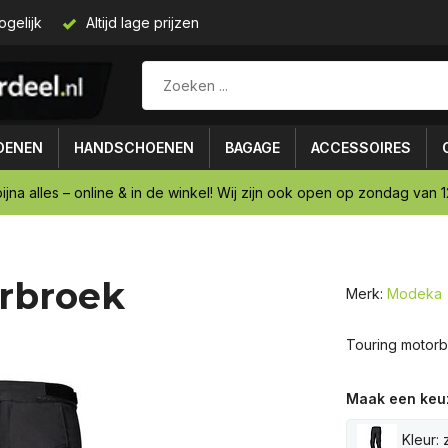
ogelijk
Altijd lage prijzen
OENEN
HANDSCHOENEN
BAGAGE
ACCESSOIRES
ijna alles – online & in de winkel! Wij zijn ook open op zondag van 12
rbroek
Merk:
Modeka
Touring motorb
Maak een keu
Kleur: 