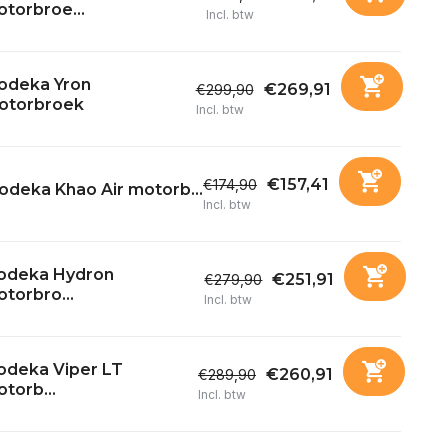
torbroe...
Incl. btw
odeka Yron
€269,91
€299,90
otorbroek
Incl. btw
€157,41
€174,90
odeka Khao Air motorb...
Incl. btw
odeka Hydron
€251,91
€279,90
torbro...
Incl. btw
odeka Viper LT
€260,91
€289,90
torb...
Incl. btw