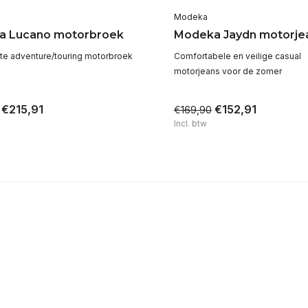
Modeka
a Lucano motorbroek
Modeka Jaydn motorje
te adventure/touring motorbroek
Comfortabele en veilige casual
motorjeans voor de zomer
€215,91
€152,91
€169,90
Incl. btw