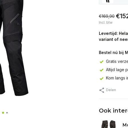
€15
€169,90
Incl. btw
Levertijd: Hel
variant of nee
Bestel nú bij 
Gratis verz
Altijd lage 
Kom langs 
Delen
Ook inte
M