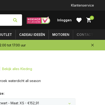
Klantenservice
0
Inloggen
OUTLET
CADEAU IDEEËN
MOTOREN
CONTACT
.00 tot 17.00 uur
Account
aanmaken
Bekijk alles Kleding
roek waterdicht all season
ze:
zwart - Maat: XS - €152,91