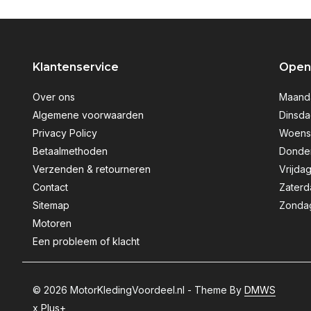
Klantenservice
Openi
Over ons
Maanda
Algemene voorwaarden
Dinsda
Privacy Policy
Woensd
Betaalmethoden
Donder
Verzenden & retourneren
Vrijdag
Contact
Zaterd
Sitemap
Zondag
Motoren
Een probleem of klacht
© 2026 MotorKledingVoordeel.nl - Theme By
DMWS
x
Plus+