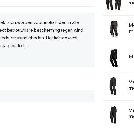
mo
 is ontworpen voor motorrijden in alle
M
iedt betrouwbare bescherming tegen wind
m
ende omstandigheden. Het lichtgewicht,
raagcomfort, ...
M
M
mo
M
mo