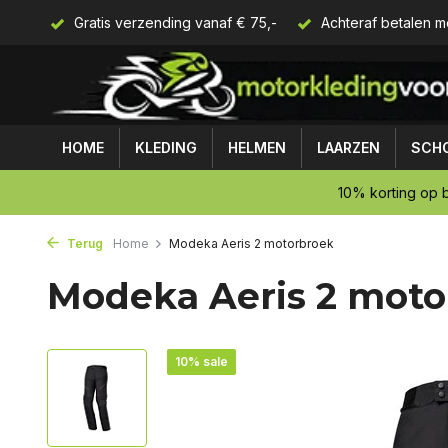
Gratis verzending vanaf € 75,-
Achteraf betalen m
HOME
KLEDING
HELMEN
LAARZEN
SCH
10% korting op b
Terug
Home
Modeka Aeris 2 motorbroek
Modeka Aeris 2 moto
10% sale