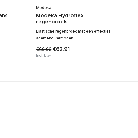
Modeka
Mo
ans
Modeka Hydroflex
Mo
regenbroek
mo
Elastische regenbroek met een effectief
Co
ademend vermogen
vo
€62,91
€69,90
€1
Incl. btw
Inc