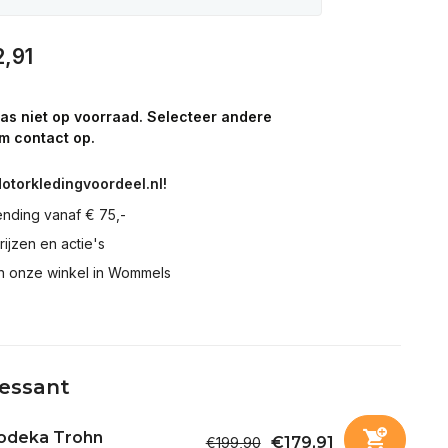
2,91
aas niet op voorraad. Selecteer andere
m contact op.
Motorkledingvoordeel.nl!
ending vanaf € 75,-
prijzen en actie's
in onze winkel in Wommels
ressant
odeka Trohn
€179,91
€199,90