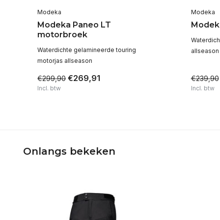
Modeka
Modeka
Modeka Paneo LT
Modek
motorbroek
Waterdich
Waterdichte gelamineerde touring
allseason
motorjas allseason
€269,91
€299,90
€239,90
Incl. btw
Incl. btw
Onlangs bekeken