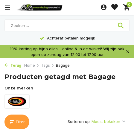
0
Achteraf betalen mogelijk
10% korting op bijna alles – online & in de winkel! Wij zijn ook
open op zondag van 12.00 tot 17.00 uur
Terug
Home
Tags
Bagage
Producten getagd met Bagage
Onze merken
Sorteren op:
Filter