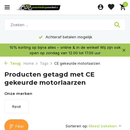
0
Achteraf betalen mogelijk
10% korting op bijna alles – online & in de winkel! Wij zijn ook
open op zondag van 12.00 tot 17.00 uur
Terug
Home
Tags
CE gekeurde motorlaarzen
Producten getagd met CE
gekeurde motorlaarzen
Onze merken
Revit
Sorteren op:
Filter