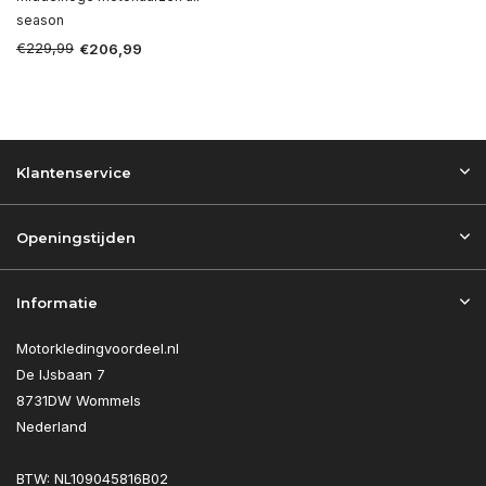
season
€229,99
€206,99
Klantenservice
Openingstijden
Informatie
Motorkledingvoordeel.nl
De IJsbaan 7
8731DW Wommels
Nederland
BTW: NL109045816B02