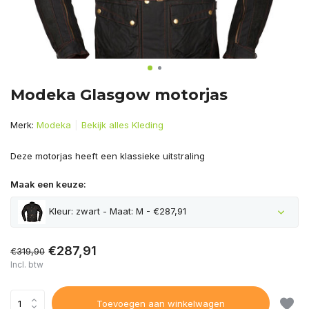
Modeka Glasgow motorjas
Merk:
Modeka
Bekijk alles Kleding
Deze motorjas heeft een klassieke uitstraling
Maak een keuze:
Kleur: zwart - Maat: M - €287,91
€287,91
€319,90
Incl. btw
Toevoegen aan winkelwagen