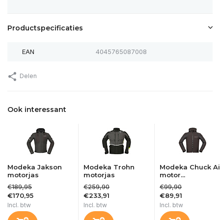
Productspecificaties
EAN
4045765087008
Delen
Ook interessant
Modeka Jakson
Modeka Trohn
Modeka Chuck Ai
motorjas
motorjas
motor...
€189,95
€259,90
€99,90
€170,95
€233,91
€89,91
Incl. btw
Incl. btw
Incl. btw