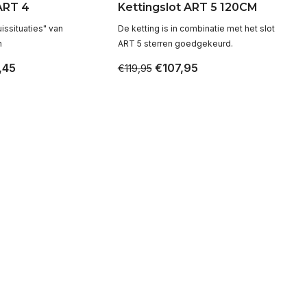
ART 4
Kettingslot ART 5 120CM
uissituaties" van
De ketting is in combinatie met het slot
n
ART 5 sterren goedgekeurd.
,45
€107,95
€119,95