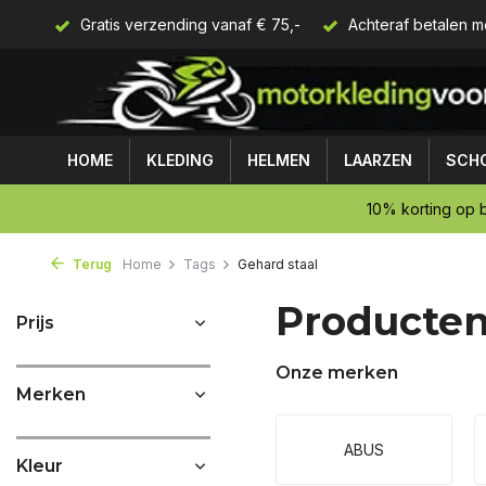
Gratis verzending vanaf € 75,-
Achteraf betalen m
HOME
KLEDING
HELMEN
LAARZEN
SCH
10% korting op b
Terug
Home
Tags
Gehard staal
Producten
Prijs
Onze merken
Merken
ABUS
Kleur