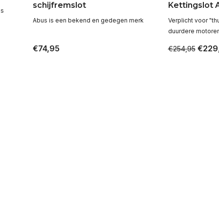
schijfremslot
Kettingslot 
ls
Abus is een bekend en gedegen merk
Verplicht voor "th
duurdere motore
€74,95
€229
€254,95