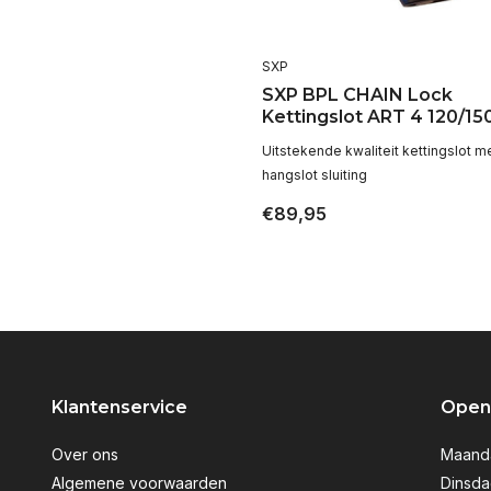
SXP
SXP BPL CHAIN Lock
Kettingslot ART 4 120/1
Uitstekende kwaliteit kettingslot me
hangslot sluiting
€89,95
Klantenservice
Openi
Over ons
Maanda
Algemene voorwaarden
Dinsda