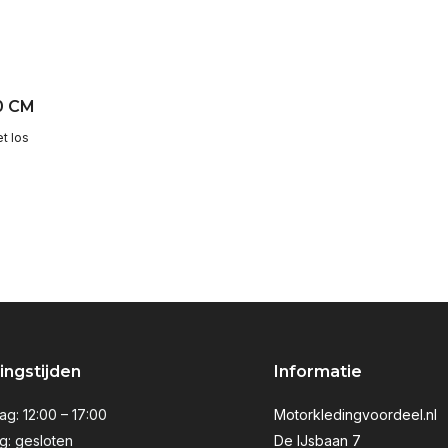
50 CM
t los
ngstijden
Informatie
g: 12:00 – 17:00
Motorkledingvoordeel.nl
g: gesloten
De IJsbaan 7