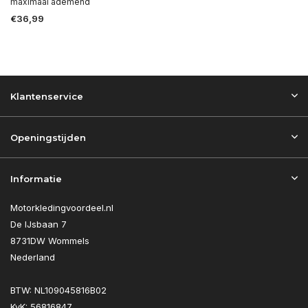
maximaal ademend
€36,99
Klantenservice
Openingstijden
Informatie
Motorkledingvoordeel.nl
De IJsbaan 7
8731DW Wommels
Nederland
BTW: NL109045816B02
KvK: 56816847