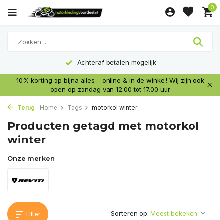
0
Achteraf betalen mogelijk
10% korting op bijna alles – online & in de winkel! Wij zijn ook
open op zondag van 12.00 tot 17.00 uur
Terug
Home
Tags
motorkol winter
Producten getagd met motorkol
winter
Onze merken
Sorteren op:
Filter