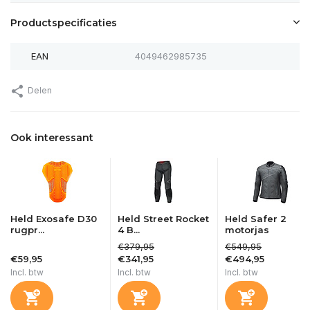
Productspecificaties
EAN
4049462985735
Delen
Ook interessant
Held Exosafe D30
Held Street Rocket
Held Safer 2
rugpr...
4 B...
motorjas
€379,95
€549,95
€59,95
€341,95
€494,95
Incl. btw
Incl. btw
Incl. btw