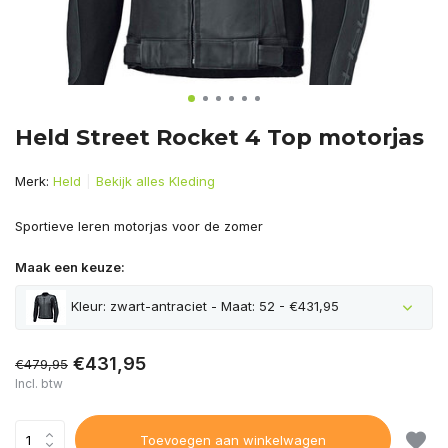
Held Street Rocket 4 Top motorjas
Merk:
Held
Bekijk alles Kleding
Sportieve leren motorjas voor de zomer
Maak een keuze:
Kleur: zwart-antraciet - Maat: 52 - €431,95
€431,95
€479,95
Incl. btw
Toevoegen aan winkelwagen