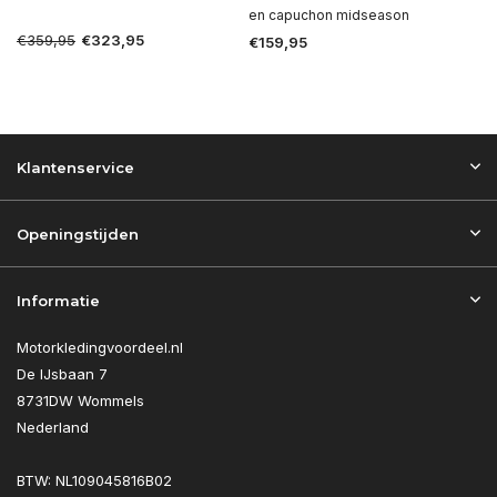
en capuchon midseason
€359,95
€323,95
€159,95
Klantenservice
Openingstijden
Informatie
Motorkledingvoordeel.nl
De IJsbaan 7
8731DW Wommels
Nederland
BTW: NL109045816B02