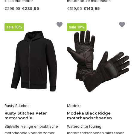
klassieke motor
motorhoodie midseason
€299,95
€159,95
€239,95
€143,95
sale 10%
sale 10%
Rusty Stitches
Modeka
Rusty Stitches Peter
Modeka Black Ridge
motorhoodie
motorhandschoenen
Stijlvolle, veilige en praktische
Waterdichte touring
motorhoodie voor de zomer
motorhandschoenen midseason