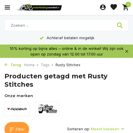
0
Achteraf betalen mogelijk
10% korting op bijna alles – online & in de winkel! Wij zijn ook
open op zondag van 12.00 tot 17.00 uur
Terug
Home
Tags
Rusty Stitches
Producten getagd met Rusty
Stitches
Onze merken
Sorteren op:
Filter