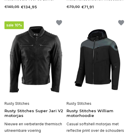
€149,95
€79,90
€134,95
€71,91
sale 10%
Rusty Stitches
Rusty Stitches
Rusty Stitches Super Jari V2
Rusty Stitches William
motorjas
motorhoodie
Nieuwe en verbeterde thermisch
Casual softshell motorjas met
uitneembare voering
reflectie print over de schouders