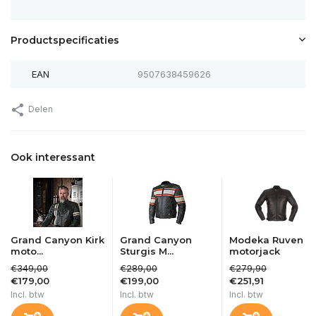
Productspecificaties
EAN
9507638459626
Delen
Ook interessant
Grand Canyon Kirk
Grand Canyon
Modeka Ruven
moto...
Sturgis M...
motorjack
€349,00
€289,00
€279,90
€179,00
€199,00
€251,91
Incl. btw
Incl. btw
Incl. btw