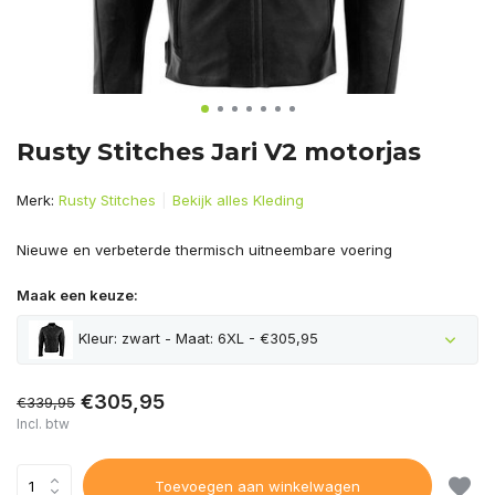
Rusty Stitches Jari V2 motorjas
Merk:
Rusty Stitches
Bekijk alles Kleding
Nieuwe en verbeterde thermisch uitneembare voering
Maak een keuze:
Kleur: zwart - Maat: 6XL - €305,95
€305,95
€339,95
Incl. btw
Toevoegen aan winkelwagen