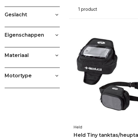
1 product
Geslacht
Eigenschappen
Materiaal
Motortype
Held
Held Tiny tanktas/heupt