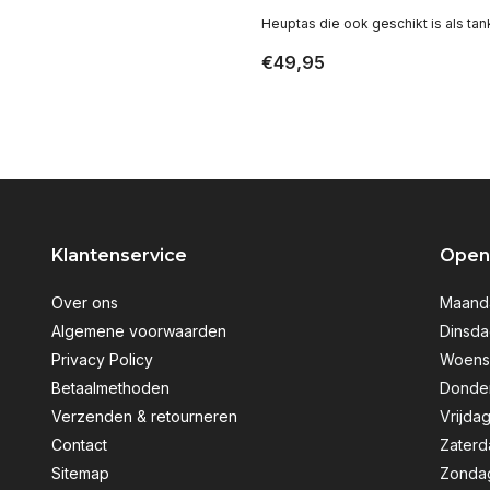
Heuptas die ook geschikt is als tan
€49,95
Klantenservice
Openi
Over ons
Maanda
Algemene voorwaarden
Dinsda
Privacy Policy
Woensd
Betaalmethoden
Donder
Verzenden & retourneren
Vrijdag
Contact
Zaterd
Sitemap
Zondag