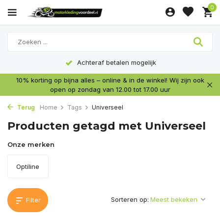
0
Achteraf betalen mogelijk
10% korting op bijna alles – online & in de winkel! Wij zijn ook
open op zondag van 12.00 tot 17.00 uur
Terug
Home
Tags
Universeel
Producten getagd met Universeel
Onze merken
Optiline
Sorteren op:
Filter