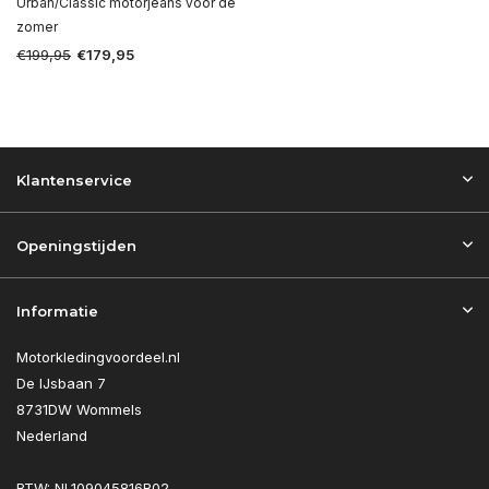
Urban/Classic motorjeans voor de
zomer
€199,95
€179,95
Klantenservice
Openingstijden
Informatie
Motorkledingvoordeel.nl
De IJsbaan 7
8731DW Wommels
Nederland
BTW: NL109045816B02