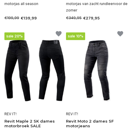
motorjas all season
motorjas van zacht rundleervoor de
zomer
€199,99
€349,95
€139,99
€279,95
sale 20%
sale 10%
REV IT!
REV IT!
Revit Maple 2 SK dames
Revit Moto 2 dames SF
motorbroek SALE
motorjeans