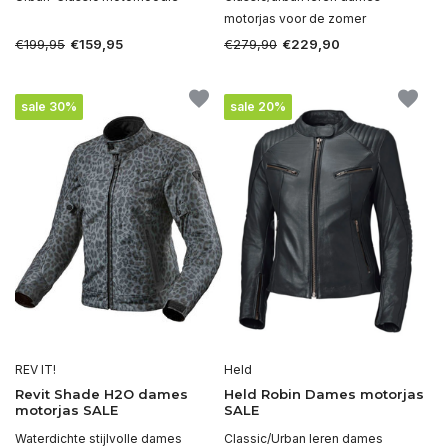
motorjas voor de zomer
€199,95
€279,90
€159,95
€229,90
sale 30%
sale 20%
REV IT!
Held
Revit Shade H2O dames
Held Robin Dames motorjas
motorjas SALE
SALE
Waterdichte stijlvolle dames
Classic/Urban leren dames