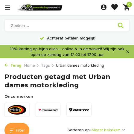
0
Achteraf betalen mogelijk
10% korting op bijna alles – online & in de winkel! Wij zijn ook
open op zondag van 12.00 tot 17.00 uur
Terug
Home
Tags
Urban dames motorkleding
Producten getagd met Urban
dames motorkleding
Onze merken
Sorteren op:
Filter