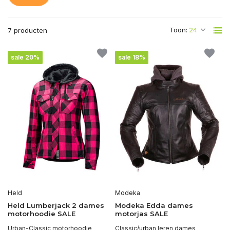
Toon:
7 producten
sale 20%
sale 18%
Held
Modeka
Held Lumberjack 2 dames
Modeka Edda dames
motorhoodie SALE
motorjas SALE
Urban-Classic motorhoodie
Classic/urban leren dames