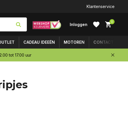
Achteraf betalen mogelijk
Klantenservice
0
Inloggen
OUTLET
CADEAU IDEEËN
MOTOREN
CONTACT
.00 tot 17.00 uur
Account
ipjes
aanmaken