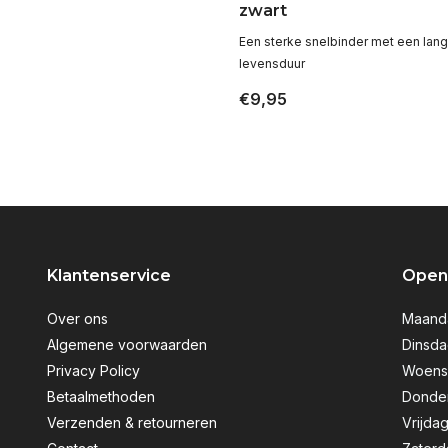
zwart
Een sterke snelbinder met een lan
levensduur
€9,95
Klantenservice
Openi
Over ons
Maanda
Algemene voorwaarden
Dinsda
Privacy Policy
Woensd
Betaalmethoden
Donder
Verzenden & retourneren
Vrijdag