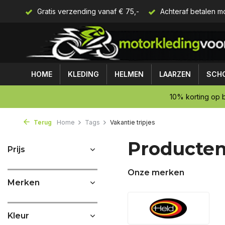
rijzen
Gratis verzending vanaf € 75,-
Achteraf betalen mo
HOME
KLEDING
HELMEN
LAARZEN
SCH
10% korting op b
Terug
Home
Tags
Vakantie tripjes
Producten
Prijs
Onze merken
Merken
Kleur