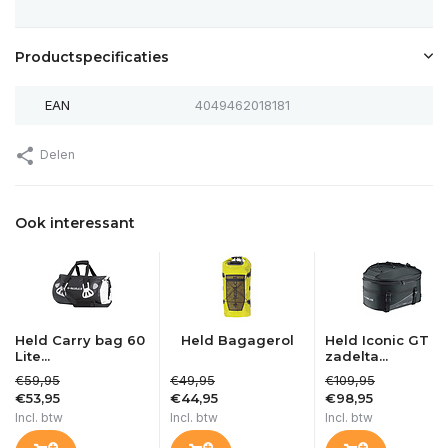
Productspecificaties
EAN
4049462018181
Delen
Ook interessant
Held Carry bag 60
Held Bagagerol
Held Iconic GT
Lite...
zadelta...
€59,95
€49,95
€109,95
€53,95
€44,95
€98,95
Incl. btw
Incl. btw
Incl. btw