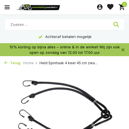
0
Achteraf betalen mogelijk
10% korting op bijna alles – online & in de winkel! Wij zijn ook
open op zondag van 12.00 tot 17.00 uur
Terug
Home
Held Spinhaak 4 keer 45 cm zwa...