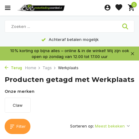
0
Achteraf betalen mogelijk
10% korting op bijna alles – online & in de winkel! Wij zijn ook
open op zondag van 12.00 tot 17.00 uur
Terug
Home
Tags
Werkplaats
Producten getagd met Werkplaats
Onze merken
Claw
Sorteren op:
Filter