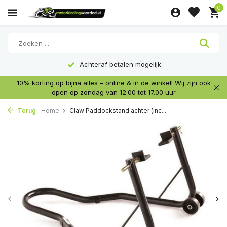
0
Achteraf betalen mogelijk
10% korting op bijna alles – online & in de winkel! Wij zijn ook
open op zondag van 12.00 tot 17.00 uur
Terug
Home
Claw Paddockstand achter (inc...