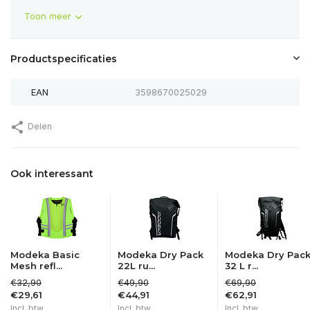
Toon meer
Productspecificaties
EAN
3598670025029
Delen
Ook interessant
Modeka Basic
Modeka Dry Pack
Modeka Dry Pac
Mesh refl...
22L ru...
32 L r...
€32,90
€49,90
€69,90
€29,61
€44,91
€62,91
Incl. btw
Incl. btw
Incl. btw