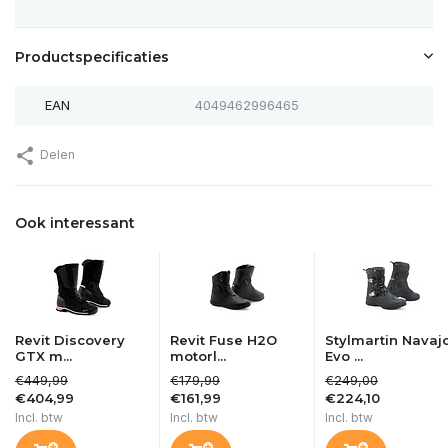
Productspecificaties
EAN
4049462996465
Delen
Ook interessant
Revit Discovery
Revit Fuse H2O
Stylmartin Navaj
GTX m...
motorl...
Evo ...
€449,99
€179,99
€249,00
€404,99
€161,99
€224,10
Incl. btw
Incl. btw
Incl. btw