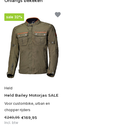
Onlangs bekeken
sale 32%
Held
Held Bailey Motorjas SALE
Voor custombike, urban en
chopper rijders
€249,95
€169,95
Incl. btw