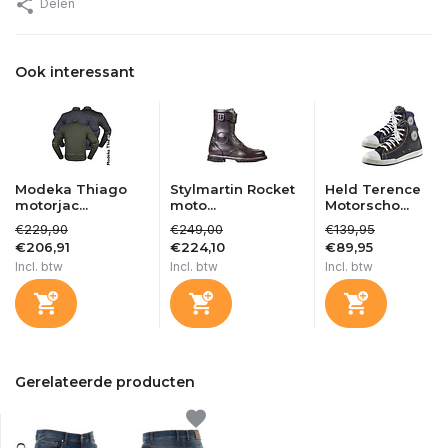
Delen
Ook interessant
Modeka Thiago
Stylmartin Rocket
Held Terence
motorjac...
moto...
Motorscho...
€229,90
€249,00
€139,95
€206,91
€224,10
€89,95
Incl. btw
Incl. btw
Incl. btw
Gerelateerde producten