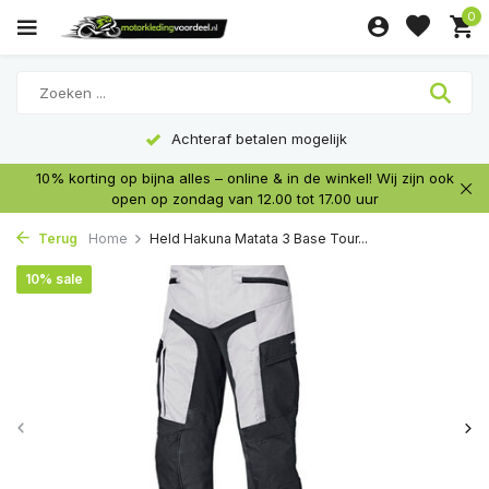
0
Achteraf betalen mogelijk
10% korting op bijna alles – online & in de winkel! Wij zijn ook
open op zondag van 12.00 tot 17.00 uur
Terug
Home
Held Hakuna Matata 3 Base Tour...
10% sale