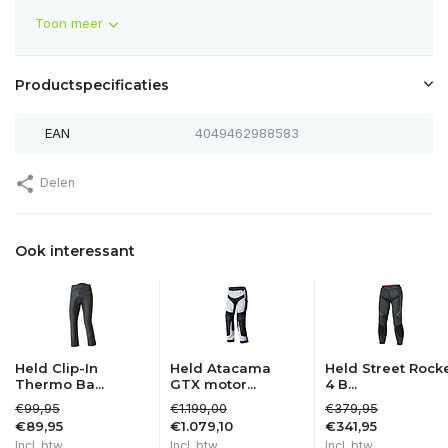
Toon meer
Productspecificaties
EAN
4049462988583
Delen
Ook interessant
Held Clip-In
Held Atacama
Held Street Rock
Thermo Ba...
GTX motor...
4 B...
€99,95
€1.199,00
€379,95
€89,95
€1.079,10
€341,95
Incl. btw
Incl. btw
Incl. btw