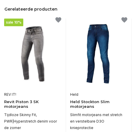
Gerelateerde producten
sale 10%
REV IT!
Held
Revit Piston 3 SK
Held Stockton Slim
motorjeans
motorjeans
Tijdloze Skinny Fit,
Slimfit motorjeans met stretch
PWR|Hyperstretch denim voor
en verstelbare D3O
de zomer
knieprotectie