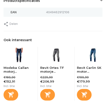
Productspecificaties
EAN
4049462912106
Delen
Ook interessant
Modeka Callan
Revit Ortes TF
Revit Carlin SK
motorj...
motorje...
motor...
€169,90
€229,99
€199,99
€152,91
€206,99
€179,99
Incl. btw
Incl. btw
Incl. btw