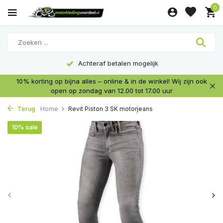
0
Achteraf betalen mogelijk
10% korting op bijna alles – online & in de winkel! Wij zijn ook
open op zondag van 12.00 tot 17.00 uur
Terug
Home
Revit Piston 3 SK motorjeans
10% sale