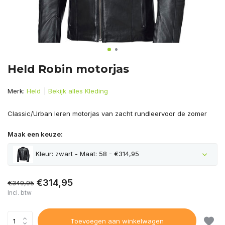
Held Robin motorjas
Merk:
Held
Bekijk alles Kleding
Classic/Urban leren motorjas van zacht rundleervoor de zomer
Maak een keuze:
Kleur: zwart - Maat: 58 - €314,95
€314,95
€349,95
Incl. btw
Toevoegen aan winkelwagen