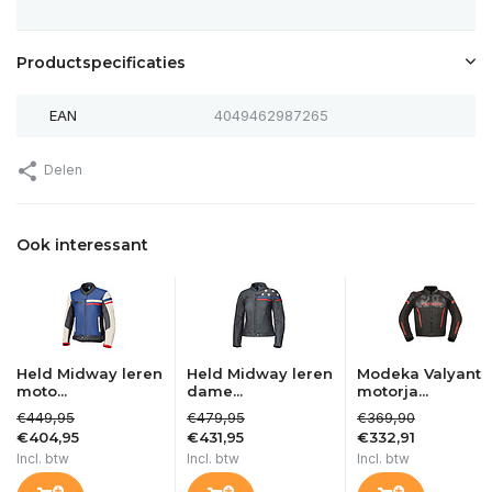
Productspecificaties
EAN
4049462987265
Delen
Ook interessant
Held Midway leren
Held Midway leren
Modeka Valyant
moto...
dame...
motorja...
€449,95
€479,95
€369,90
€404,95
€431,95
€332,91
Incl. btw
Incl. btw
Incl. btw