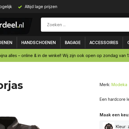
ogelijk
Altijd lage prijzen
OENEN
HANDSCHOENEN
BAGAGE
ACCESSOIRES
ijna alles – online & in de winkel! Wij zijn ook open op zondag van 12
rjas
Merk:
Modeka
Een hardcore l
Maak een keu
Kleur: 