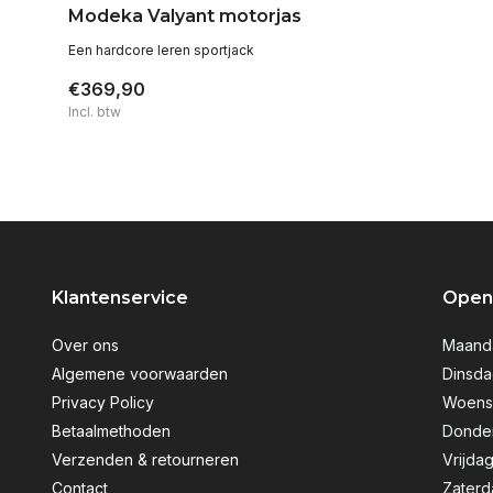
Modeka Valyant motorjas
Een hardcore leren sportjack
€369,90
Incl. btw
Klantenservice
Openi
Over ons
Maanda
Algemene voorwaarden
Dinsda
Privacy Policy
Woensd
Betaalmethoden
Donder
Verzenden & retourneren
Vrijdag
Contact
Zaterd