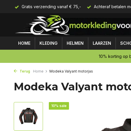
Gratis verzending vanaf € 75,-
Achteraf betalen m
HOME
KLEDING
HELMEN
LAARZEN
SCH
10% korting op b
Terug
Home
Modeka Valyant motorjas
Modeka Valyant moto
10% sale