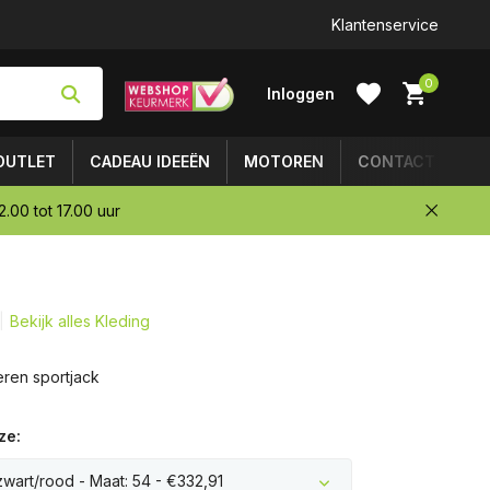
Klantenservice
0
Inloggen
OUTLET
CADEAU IDEEËN
MOTOREN
CONTACT
.00 tot 17.00 uur
Account
aanmaken
Bekijk alles Kleding
eren sportjack
ze:
zwart/rood - Maat: 54 - €332,91