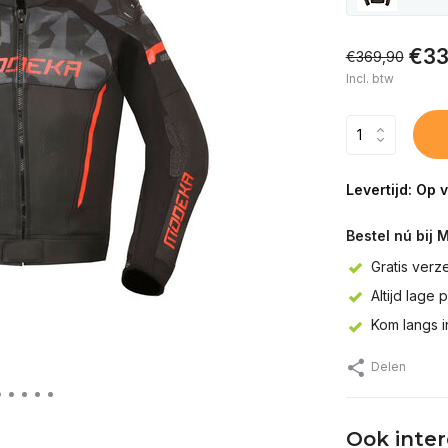
€33
€369,90
Incl. btw
Levertijd: Op 
Bestel nú bij 
Gratis verz
Altijd lage 
Kom langs 
Delen
Ook inte