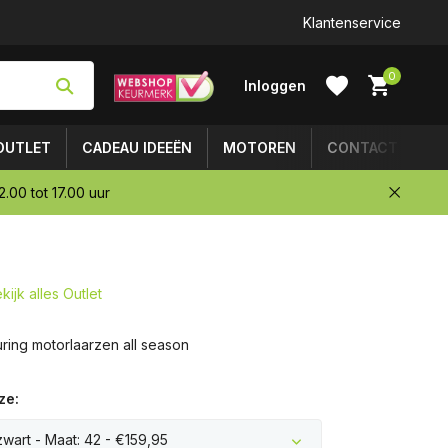
Klantenservice
0
Inloggen
OUTLET
CADEAU IDEEËN
MOTOREN
CONTACT
.00 tot 17.00 uur
Account
aanmaken
kijk alles Outlet
ring motorlaarzen all season
ze:
zwart - Maat: 42 - €159,95