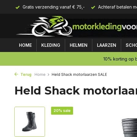
Gratis verzending vanaf € 75,-
Achteraf betalen m
HOME
KLEDING
HELMEN
LAARZEN
SCH
10% korting op b
Terug
Home
Held Shack motorlaarzen SALE
Held Shack motorlaa
20% sale