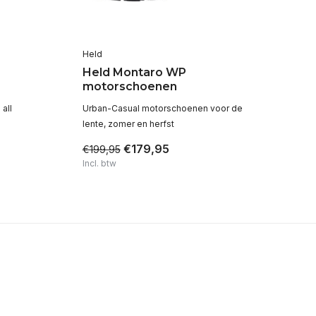
Held
REV
Held Montaro WP
Re
motorschoenen
mo
all
Urban-Casual motorschoenen voor de
Co
lente, zomer en herfst
laa
€179,95
€199,95
€4
Incl. btw
Inc