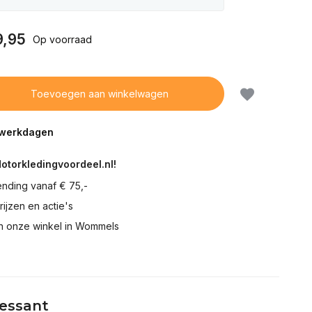
9,95
Op voorraad
Toevoegen aan winkelwagen
5 werkdagen
Motorkledingvoordeel.nl!
ending vanaf € 75,-
prijzen en actie's
in onze winkel in Wommels
ressant