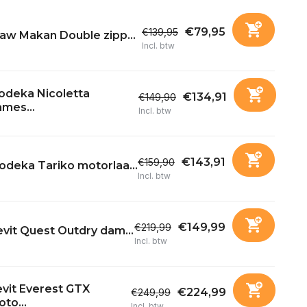
€79,95
€139,95
aw Makan Double zipp...
Incl. btw
odeka Nicoletta
€134,91
€149,90
mes...
Incl. btw
€143,91
€159,90
odeka Tariko motorlaa...
Incl. btw
€149,99
€219,99
vit Quest Outdry dam...
Incl. btw
vit Everest GTX
€224,99
€249,99
to...
Incl. btw