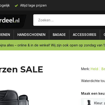
ogelijk
Altijd lage prijzen
OENEN
HANDSCHOENEN
BAGAGE
ACCESSOIRES
ijna alles – online & in de winkel! Wij zijn ook open op zondag van 12
rzen SALE
Merk:
Held
Be
Waterdichte tou
Maak een keu
Kleur: 