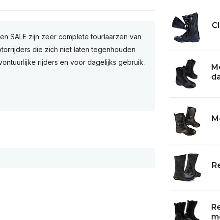
Cl
n SALE zijn zeer complete tourlaarzen van
orrijders die zich niet laten tegenhouden
ntuurlijke rijders en voor dagelijks gebruik.
M
da
M
Re
Re
mo