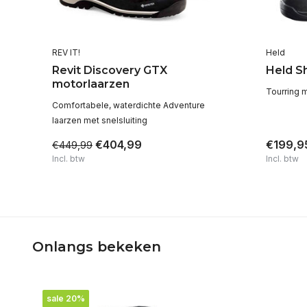
REV IT!
Held
Revit Discovery GTX
Held S
motorlaarzen
Tourring 
Comfortabele, waterdichte Adventure
laarzen met snelsluiting
€404,99
€199,9
€449,99
Incl. btw
Incl. btw
Onlangs bekeken
sale 20%