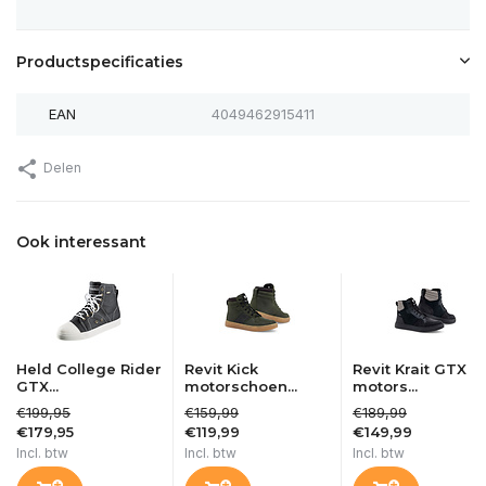
Productspecificaties
EAN
4049462915411
Delen
Ook interessant
Held College Rider
Revit Kick
Revit Krait GTX
GTX...
motorschoen...
motors...
€199,95
€159,99
€189,99
€179,95
€119,99
€149,99
Incl. btw
Incl. btw
Incl. btw