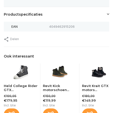
Productspecificaties
EAN
4049462915206
Delen
Ook interessant
Held College Rider
Revit Kick
Revit Krait GTX
GTX...
motorschoen...
motors...
€199,95
€159,99
€189,99
€179,95
€119,99
€149,99
Incl. btw
Incl. btw
Incl. btw