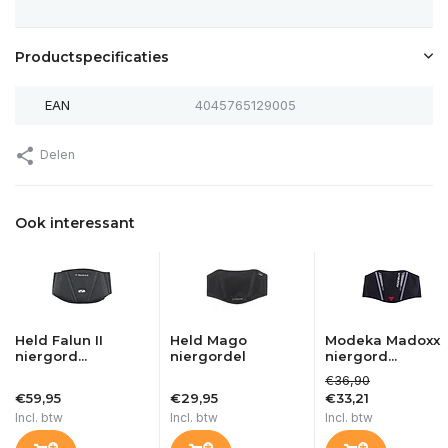
Productspecificaties
EAN
4045765129005
Delen
Ook interessant
Held Falun II
Held Mago
Modeka Madoxx
niergord...
niergordel
niergord...
€36,90
€59,95
€29,95
€33,21
Incl. btw
Incl. btw
Incl. btw