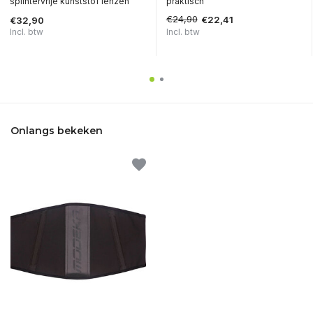
splintervrije kunststof lenzen
praktisch
€24,90
€22,41
€32,90
Incl. btw
Incl. btw
Onlangs bekeken