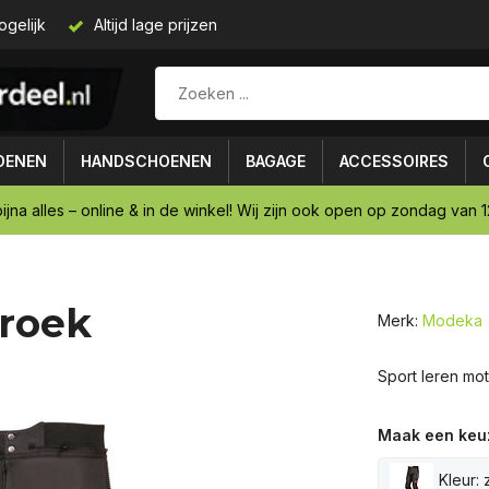
ogelijk
Altijd lage prijzen
OENEN
HANDSCHOENEN
BAGAGE
ACCESSOIRES
ijna alles – online & in de winkel! Wij zijn ook open op zondag van 12
roek
Merk:
Modeka
Sport leren mo
Maak een keu
Kleur: