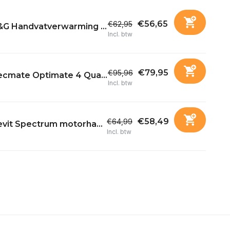
€56,65
€62,95
&G Handvatverwarming ...
Incl. btw
€79,95
€95,96
ecmate Optimate 4 Qua...
Incl. btw
€58,49
€64,99
evit Spectrum motorha...
Incl. btw