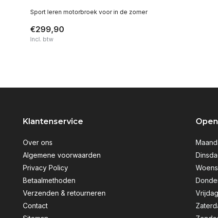
Sport leren motorbroek voor in de zomer
€299,90
Incl. btw
Klantenservice
Openi
Over ons
Maanda
Algemene voorwaarden
Dinsda
Privacy Policy
Woensd
Betaalmethoden
Donder
Verzenden & retourneren
Vrijdag
Contact
Zaterd