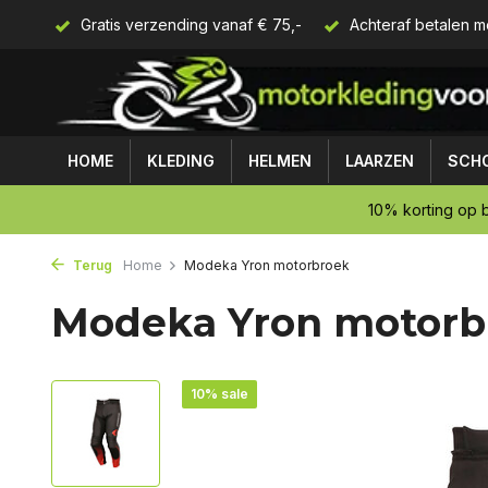
Gratis verzending vanaf € 75,-
Achteraf betalen m
HOME
KLEDING
HELMEN
LAARZEN
SCH
10% korting op b
Terug
Home
Modeka Yron motorbroek
Modeka Yron motorb
10% sale