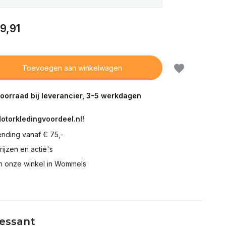
9,91
Toevoegen aan winkelwagen
voorraad bij leverancier, 3-5 werkdagen
Motorkledingvoordeel.nl!
ending vanaf € 75,-
prijzen en actie's
in onze winkel in Wommels
Uitverkocht
ressant