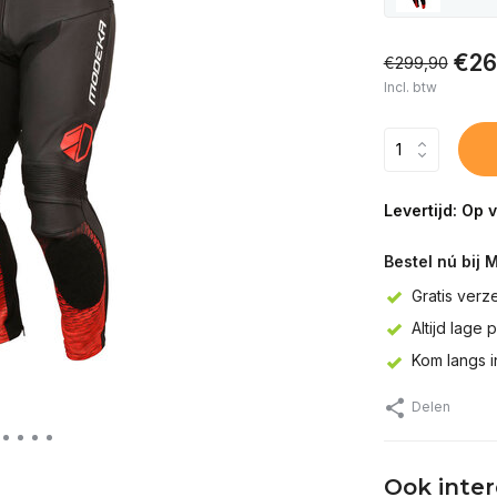
€26
€299,90
Incl. btw
Levertijd: Op 
Bestel nú bij 
Gratis verz
Altijd lage 
Kom langs 
Delen
Ook inte