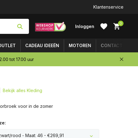
Klantenservice
0
Inloggen
OUTLET
CADEAU IDEEËN
MOTOREN
CONTACT
.00 tot 17.00 uur
Account
aanmaken
Bekijk alles Kleding
torbroek voor in de zomer
ze:
 zwart/rood - Maat: 46 - €269,91