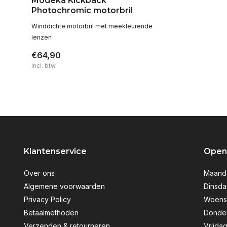
Modeka Kickback
Photochromic motorbril
Winddichte motorbril met meekleurende
lenzen
€64,90
Incl. btw
Klantenservice
Openi
Over ons
Maanda
Algemene voorwaarden
Dinsda
Privacy Policy
Woensd
Betaalmethoden
Donder
Verzenden & retourneren
Vrijdag