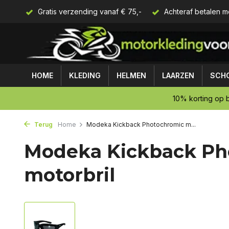
Gratis verzending vanaf € 75,-
Achteraf betalen m
HOME
KLEDING
HELMEN
LAARZEN
SCH
10% korting op b
Terug
Home
Modeka Kickback Photochromic m...
Modeka Kickback Ph
motorbril