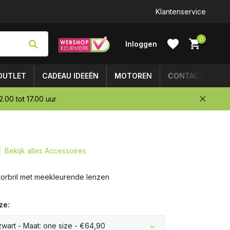
Klantenservice
0
Inloggen
OUTLET
CADEAU IDEEËN
MOTOREN
CONTACT
.00 tot 17.00 uur
Account
aanmaken
Bekijk alles Accessoires
orbril met meekleurende lenzen
ze:
zwart - Maat: one size - €64,90