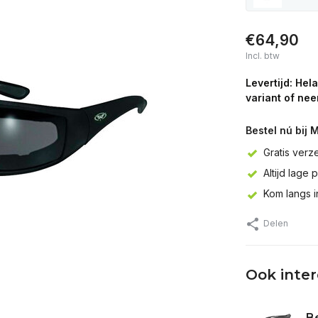
€64,90
Incl. btw
Levertijd: Hel
variant of nee
Bestel nú bij 
Gratis verz
Altijd lage 
Kom langs 
Delen
Ook inte
Be