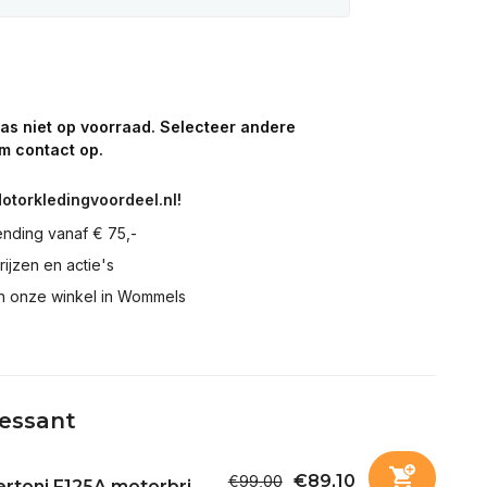
aas niet op voorraad. Selecteer andere
m contact op.
Motorkledingvoordeel.nl!
ending vanaf € 75,-
prijzen en actie's
in onze winkel in Wommels
ressant
€89,10
€99,00
rtoni F125A motorbri...