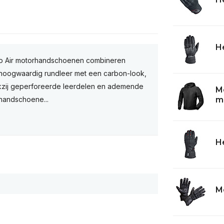
He
 Air motorhandschoenen combineren
n hoogwaardig rundleer met een carbon-look,
ankzij geperforeerde leerdelen en ademende
M
mo
 handschoene...
He
Mo