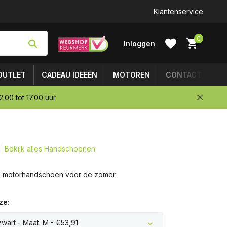
Klantenservice
0
Inloggen
OUTLET
CADEAU IDEEËN
MOTOREN
CONTACT
.00 tot 17.00 uur
Account
aanmaken
Bekijk alles Handschoenen
en motorhandschoen voor de zomer
ze:
zwart - Maat: M - €53,91