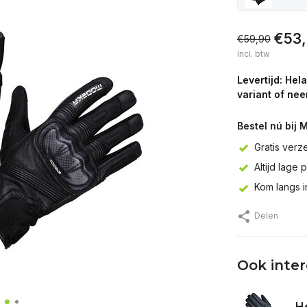
€53,
€59,90
Incl. btw
Levertijd: Hel
variant of nee
Bestel nú bij 
Gratis verz
Altijd lage 
Kom langs 
Delen
Ook inte
He