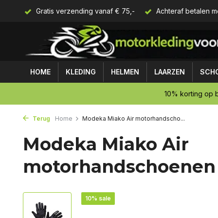
Gratis verzending vanaf € 75,-
Achteraf betalen m
HOME
KLEDING
HELMEN
LAARZEN
SCH
10% korting op b
Terug
Home
Modeka Miako Air motorhandscho...
Modeka Miako Air
motorhandschoenen
10% sale