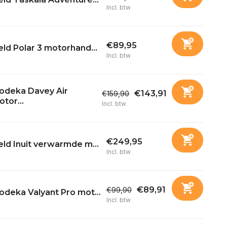
Incl. btw
€89,95
ld Polar 3 motorhand...
Incl. btw
odeka Davey Air
€143,91
€159,90
tor...
Incl. btw
€249,95
ld Inuit verwarmde m...
Incl. btw
€89,91
€99,90
deka Valyant Pro mot...
Incl. btw