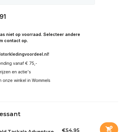
91
aas niet op voorraad. Selecteer andere
m contact op.
Motorkledingvoordeel.nl!
ending vanaf € 75,-
prijzen en actie's
in onze winkel in Wommels
ressant
€54,95
ld Taskala Adventure...