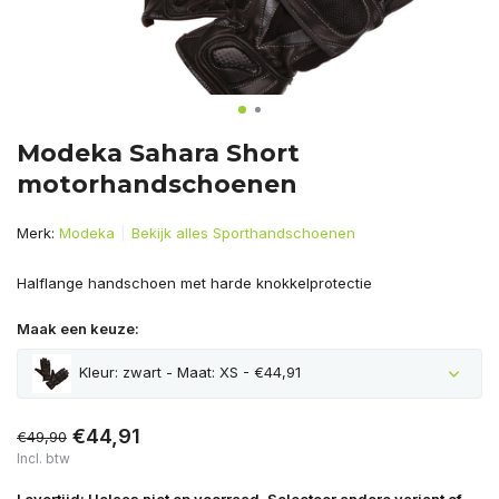
Modeka Sahara Short
motorhandschoenen
Merk:
Modeka
Bekijk alles Sporthandschoenen
Halflange handschoen met harde knokkelprotectie
Maak een keuze:
Kleur: zwart - Maat: XS - €44,91
€44,91
€49,90
Incl. btw