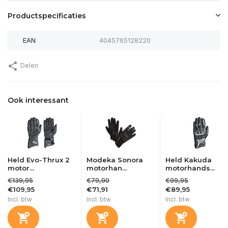
Productspecificaties
EAN
4045765128220
Delen
Ook interessant
Held Evo-Thrux 2
Modeka Sonora
Held Kakuda
motor...
motorhan...
motorhands...
€139,95
€79,90
€99,95
€109,95
€71,91
€89,95
Incl. btw
Incl. btw
Incl. btw