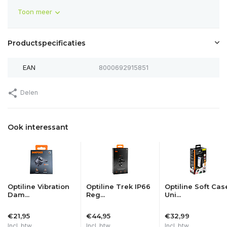
Toon meer
Productspecificaties
EAN
8000692915851
Delen
Ook interessant
Optiline Vibration
Optiline Trek IP66
Optiline Soft Cas
Dam...
Reg...
Uni...
€21,95
€44,95
€32,99
Incl. btw
Incl. btw
Incl. btw