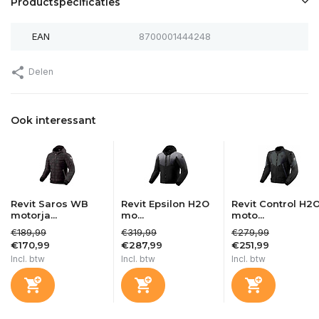
Productspecificaties
EAN
8700001444248
Delen
Ook interessant
Revit Saros WB
Revit Epsilon H2O
Revit Control H2
motorja...
mo...
moto...
€189,99
€319,99
€279,99
€170,99
€287,99
€251,99
Uitverkocht
Incl. btw
Incl. btw
Incl. btw