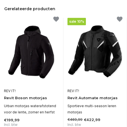
Gerelateerde producten
sale 10%
REV IT!
REV IT!
Revit Boson motorjas
Revit Automate motorjas
Urban motorjas waterafstotend
Sportieve multi-season leren
voor de lente, zomer en herfst
motorjas
€469,99
€422,99
€199,99
Incl. btw
Incl. btw